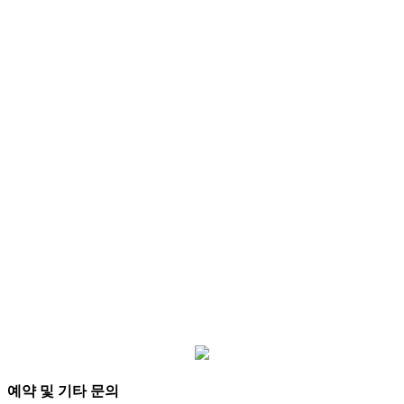
Jusung Resort
시대와 트렌드에 맞춘 가족형 레지던스로 문화관광
부가 인정하고 지정한 관광 리조트의 가치 위에
고객이 원하고 친절한 서비스와 쾌적한 숙박을 제공
합니다.
Excellent in Stay, Rest and Enjoy
예약 및 기타 문의