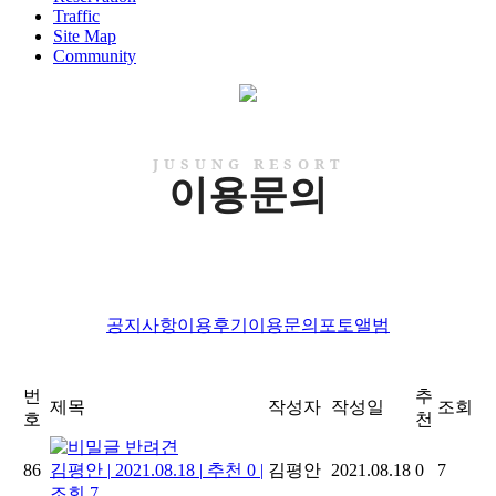
Traffic
Site Map
Community
JUSUNG RESORT
이용문의
공지사항
이용후기
이용문의
포토앨범
번
추
제목
작성자
작성일
조회
호
천
반려견
86
김평안
|
2021.08.18
|
추천 0
|
김평안
2021.08.18
0
7
조회 7